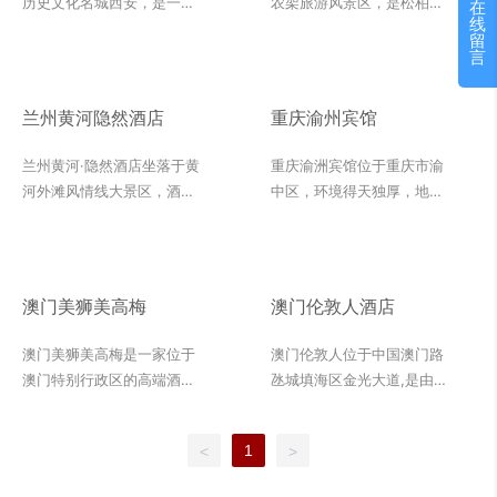
历史文化名城西安，是一家
农架旅游风景区，是松柏首
在
线
以国际标准打造的豪华园林
家按照五星级标准打造，集
留
酒店。酒店秉承“传承千年文
餐饮、住宿、休闲、娱乐为
言
化，引领未来生活”的理念，
一体的高端政务接待酒店，
致力于为宾客提供一流的住
是各界人士举行商务洽谈、
兰州黄河隐然酒店
重庆渝州宾馆
宿体验和尊贵的服务。意大
会务培训、度假休闲、旅游
利罗马洞石是一种高端内装
观光的理想之所。酒店在内
兰州黄河·隐然酒店坐落于黄
重庆渝洲宾馆位于重庆市渝
材料，被广泛应用于西安国
部装潢上选择了意大利木纹
河外滩风情线大景区，酒店
中区，环境得天独厚，地理
际丝路园林酒店。该材料由
和爱马仕灰两种高端石材，
建筑面积约15000平米，超
位置优越，被誉为“渝中绿
天然洞石精加工而成，表面
旨在为客人营造一种优雅、
豪华装修，设计匠心独具，
洲"，毗邻重庆奥体中心及大
光滑如镜，质感细腻，具有
豪华的入住体验。意大利木
以厚重的黄土高原、神奇的
型购物广场龙湖时代天街。
浓郁的复古韵味。洞石的色
纹石材以其独特的纹理和质
敦煌艺术、博大精深的黄河
是重庆市唯一的“国宾馆”、
澳门美狮美高梅
澳门伦敦人酒店
彩丰富，从浅黄到深红，能
感，体现了神农架地域文化
文化为底蕴，将陇原大地的
中国五叶级绿色饭店、中国
够根据设计需求进行个性化
中与自然和谐共生的理念，
自然风光、地域风貌、人文
城市政务酒店联盟副理事单
澳门美狮美高梅是一家位于
澳门伦敦人位于中国澳门路
定制。在西安国际丝路园林
同时也展现了现代设计中对
风俗和现代酒店文化隐然一
位、重庆市饭店行业协会会
澳门特别行政区的高端酒店
氹城填海区金光大道,是由澳
酒店中，意大利罗马洞石与
细节和品质的追求。而爱马
体，宛如一颗璀璨的明珠镶
长单位。建馆以来，宾馆初
项目，致力于为游客提供独
门金沙城中心翻新、扩建及
周围环境完美融合，为宾客
仕灰石材则以其高档、时尚
嵌在黄河水岸。
始以“2008 信箱"为名，
特的住宿体验和一流的服
重塑打造的新的综合度假
带来别具一格的视觉享受。
的特质，为酒店的装饰增添
1958年命名为重庆市人民委
1
<
>
务。项目占地广阔，环境优
村。</br> 在澳门众多的地
洞石被用于大堂、餐厅、会
了现代感和豪华感。这种石
员会交际处潘家坪招待所，
美，设计独特。外墙材料白
标建筑中，伦敦人酒店凭借
议室等公共区域，以及部分
材运用，使得酒店的装饰风